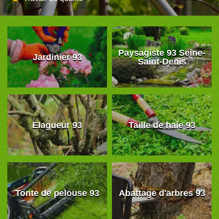
Paysagiste 93 Seine-
Jardinier 93
Saint-Denis
Elagueur 93
Taille de haie 93
Tonte de pelouse 93
Abattage d'arbres 93