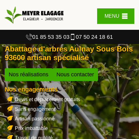
MENU
01 85 53 35 03
07 50 24 18 61
Abattage d'arbres Aulnay Sous Bois
93600 artisan spécialisé
Nos réalisations
Nous contacter
Nos engagements
Devis et déplacement gratuits
Sans engagement
Artisan passionné
Prix imbattable
Travail de qualité