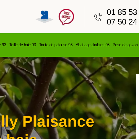
01 85 53
07 50 24
r 93
Taille de haie 93
Tonte de pelouse 93
Abattage d'arbres 93
Pose de gazon 
lly Plaisance