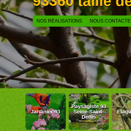
93360 taille d
NOS RÉALISATIONS
NOUS CONTACT
Paysagiste 93
Jardinier 93
Seine-Saint-
Elagu
Denis