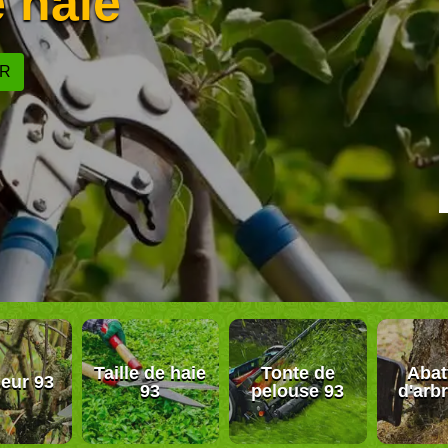
e haie
ER
Taille de haie
Tonte de
Abat
eur 93
93
pelouse 93
d'arb