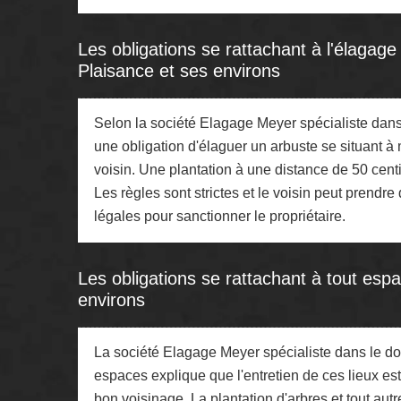
Les obligations se rattachant à l'élagage 
Plaisance et ses environs
Selon la société Elagage Meyer spécialiste dans 
une obligation d'élaguer un arbuste se situant à 
voisin. Une plantation à une distance de 50 centim
Les règles sont strictes et le voisin peut prend
légales pour sanctionner le propriétaire.
Les obligations se rattachant à tout espa
environs
La société Elagage Meyer spécialiste dans le dom
espaces explique que l'entretien de ces lieux est
bon voisinage. La plantation d'arbres et tout aut