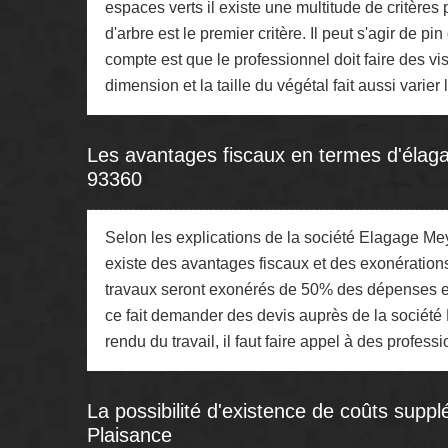
espaces verts il existe une multitude de critères p
d'arbre est le premier critère. Il peut s'agir de 
compte est que le professionnel doit faire des visi
dimension et la taille du végétal fait aussi varier le
Les avantages fiscaux en termes d'élaga
93360
Selon les explications de la société Elagage Mey
existe des avantages fiscaux et des exonération
travaux seront exonérés de 50% des dépenses en 
ce fait demander des devis auprès de la société
rendu du travail, il faut faire appel à des profes
La possibilité d'existence de coûts suppl
Plaisance