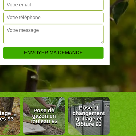
Pose et
Pose de
tage
changement
gazon en
res 93
grillage et
rouleau 93
clôture 93