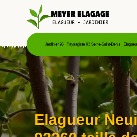
Jardinier 93
Paysagiste 93 Seine-Saint-Denis
Elagueu
Elagueur Neui