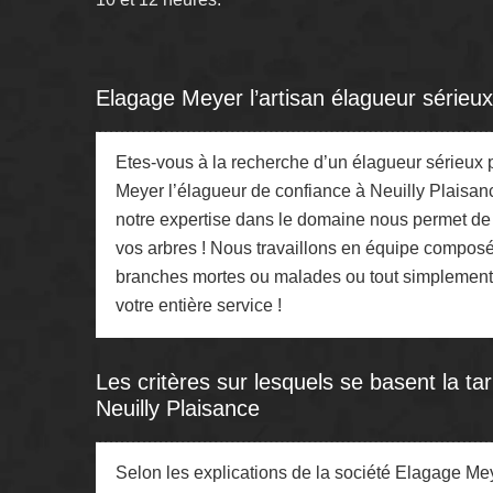
Elagage Meyer l’artisan élagueur sérieux 
Etes-vous à la recherche d’un élagueur sérieux 
Meyer l’élagueur de confiance à Neuilly Plaisance
notre expertise dans le domaine nous permet de vo
vos arbres ! Nous travaillons en équipe composé
branches mortes ou malades ou tout simplement
votre entière service !
Les critères sur lesquels se basent la tar
Neuilly Plaisance
Selon les explications de la société Elagage Mey