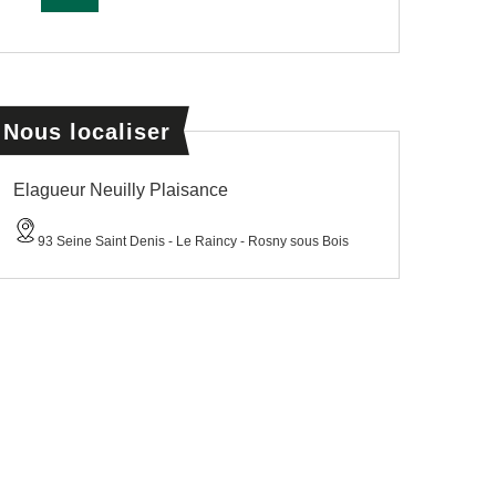
Nous localiser
Elagueur Neuilly Plaisance
93 Seine Saint Denis - Le Raincy - Rosny sous Bois