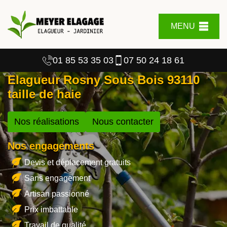
MENU
01 85 53 35 03
07 50 24 18 61
Elagueur Rosny Sous Bois 93110
taille de haie
Nos réalisations
Nous contacter
Nos engagements
Devis et déplacement gratuits
Sans engagement
Artisan passionné
Prix imbattable
Travail de qualité