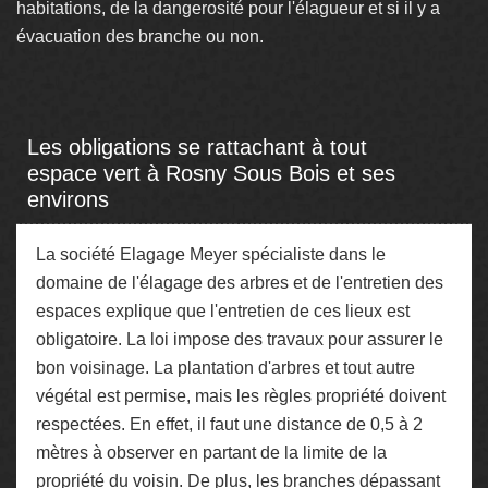
habitations, de la dangerosité pour l'élagueur et si il y a
évacuation des branche ou non.
Les obligations se rattachant à tout
espace vert à Rosny Sous Bois et ses
environs
La société Elagage Meyer spécialiste dans le
domaine de l'élagage des arbres et de l'entretien des
espaces explique que l'entretien de ces lieux est
obligatoire. La loi impose des travaux pour assurer le
bon voisinage. La plantation d'arbres et tout autre
végétal est permise, mais les règles propriété doivent
respectées. En effet, il faut une distance de 0,5 à 2
mètres à observer en partant de la limite de la
propriété du voisin. De plus, les branches dépassant