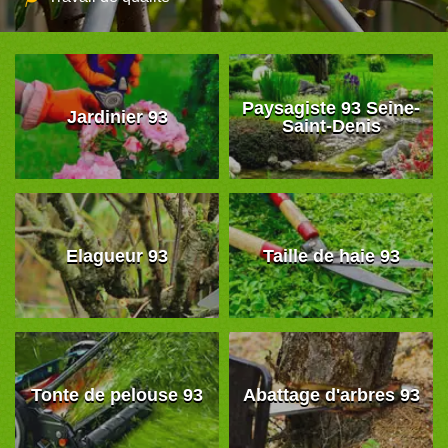
Paysagiste 93 Seine-
Jardinier 93
Saint-Denis
Elagueur 93
Taille de haie 93
Tonte de pelouse 93
Abattage d'arbres 93