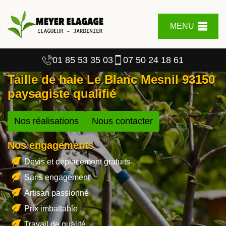
MENU
01 85 53 35 03
07 50 24 18 61
Taille de haie Le Blanc Mesnil 93150
paysagiste qualifié
Nos réalisations
Nous contacter
Nos engagements
Devis et déplacement gratuits
Sans engagement
Artisan passionné
Prix imbattable
Travail de qualité