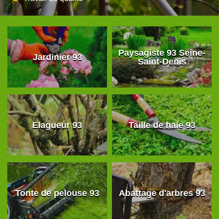
Paysagiste 93 Seine-
Jardinier 93
Saint-Denis
Elagueur 93
Taille de haie 93
Tonte de pelouse 93
Abattage d'arbres 93