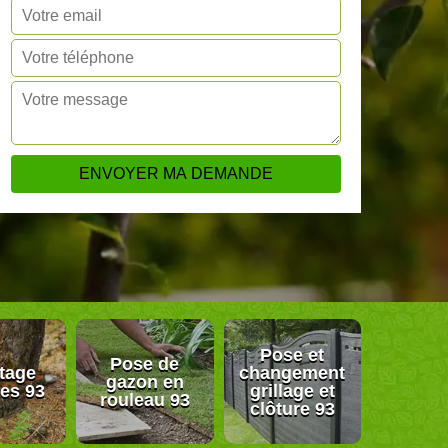
Pose et
Pose de
tage
changement
gazon en
res 93
grillage et
rouleau 93
clôture 93