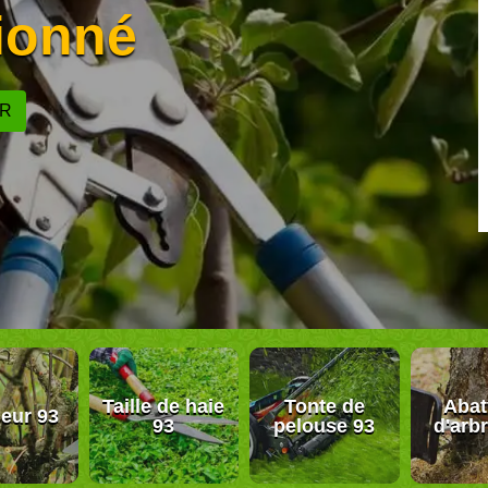
sionné
ER
Taille de haie
Tonte de
Abat
eur 93
93
pelouse 93
d'arb