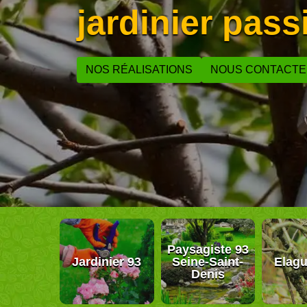
jardinier pas
NOS RÉALISATIONS
NOUS CONTACT
Paysagiste 93
Jardinier 93
Seine-Saint-
Elagu
Denis