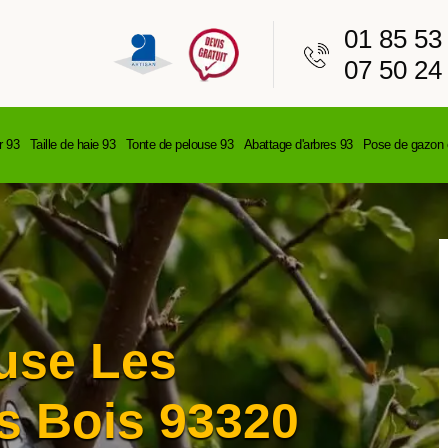
01 85 53
07 50 24
r 93
Taille de haie 93
Tonte de pelouse 93
Abattage d'arbres 93
Pose de gazon 
use Les
s Bois 93320