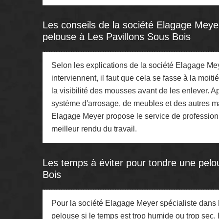
Les conseils de la société Elagage Meye
pelouse à Les Pavillons Sous Bois
Selon les explications de la société Elagage Me
interviennent, il faut que cela se fasse à la moi
la visibilité des mousses avant de les enlever. 
système d'arrosage, de meubles et des autres mat
Elagage Meyer propose le service de professionn
meilleur rendu du travail.
Les temps à éviter pour tondre une pelou
Bois
Pour la société Elagage Meyer spécialiste dans l
pelouse si le temps est trop humide ou trop sec. 