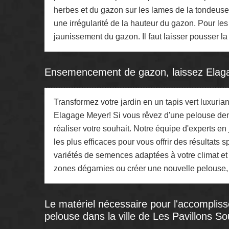
herbes et du gazon sur les lames de la tondeuse. A
une irrégularité de la hauteur du gazon. Pour les
jaunissement du gazon. Il faut laisser pousser la
Ensemencement de gazon, laissez Elaga
Transformez votre jardin en un tapis vert luxur
Elagage Meyer! Si vous rêvez d'une pelouse den
réaliser votre souhait. Notre équipe d'experts 
les plus efficaces pour vous offrir des résultats
variétés de semences adaptées à votre climat et 
zones dégarnies ou créer une nouvelle pelouse
Le matériel nécessaire pour l'accomplis
pelouse dans la ville de Les Pavillons S