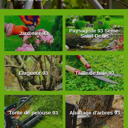
Paysagiste 93 Seine-
Jardinier 93
Saint-Denis
Elagueur 93
Taille de haie 93
Tonte de pelouse 93
Abattage d'arbres 93