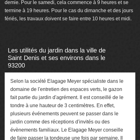
demie. Pour le samedi, cela commence à 9 heures et se
termine à 19 heures. Pour le cas du dimanche et des jours
fériés, les travaux doivent se faire entre 10 heures et midi.
Les utilités du jardin dans la ville de
Saint Denis et ses environs dans le
93200
Selon la société Elagage Meyer spécialiste dans le
domaine de l'entretien des espaces verts, le gazon
fait partie du jardin d'agrément. Il est conseillé de le
tondre à une hauteur de 3 centimètres. En effet,
plusieurs événements peuvent se passer dans le
jardin comme des réceptions d'invités ou des
évènements familiaux. Le Elagage Meyer conseille
de faire passer la tondeuse une fois par semaine. Il