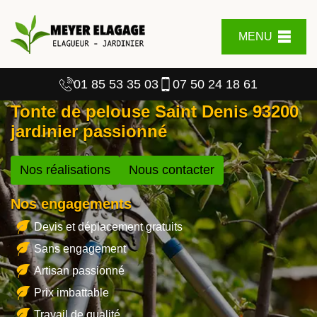
MENU
01 85 53 35 03
07 50 24 18 61
Tonte de pelouse Saint Denis 93200
jardinier passionné
Nos réalisations
Nous contacter
Nos engagements
Devis et déplacement gratuits
Sans engagement
Artisan passionné
Prix imbattable
Travail de qualité