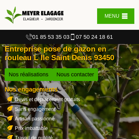
MENU
01 85 53 35 03
07 50 24 18 61
Entreprise pose de gazon en
rouleau L Ile Saint Denis 93450
Nos réalisations
Nous contacter
Nos engagements
Devis et déplacement gratuits
Sans engagement
Artisan passionné
Prix imbattable
Travail de qualité