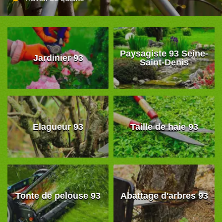
Paysagiste 93 Seine-
Jardinier 93
Saint-Denis
Elagueur 93
Taille de haie 93
Tonte de pelouse 93
Abattage d'arbres 93