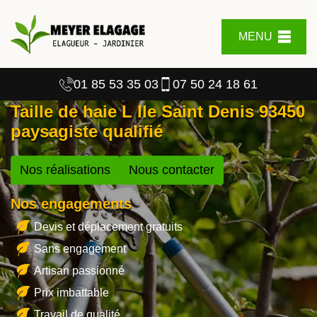
MENU
01 85 53 35 03
07 50 24 18 61
Taille de haie L Ile Saint Denis 93450
paysagiste qualifié
Nos réalisations
Nous contacter
Nos engagements
Devis et déplacement gratuits
Sans engagement
Artisan passionné
Prix imbattable
Travail de qualité