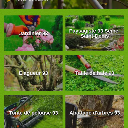
Paysagiste 93 Seine-
Jardinier 93
Saint-Denis
Elagueur 93
Taille de haie 93
Tonte de pelouse 93
Abattage d'arbres 93