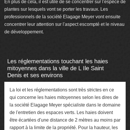
En plus de cela, il est utile de se concentrer sur l'espèce de
plantes sur lesquels vont se porter les travaux. Les
professionnels de la société Elagage Meyer vont ensuite
concentrer leur attention sur l'aspect escompté et le niveau
de développement.
Les réglementations touchant les haies
mitoyennes dans la ville de L Ile Saint
Denis et ses environs
La loi et les réglementations sont très strictes en ce
qui concerne les haies mitoyennes selon les dires de
la société Elagage Meyer spécialiste dans le domaine
de l'entretien des espaces verts. Les haies doivent
être écartées d'une distance de 2 mètres au moins par
rapport à la limite de la propriété. Pour la hauteur, les